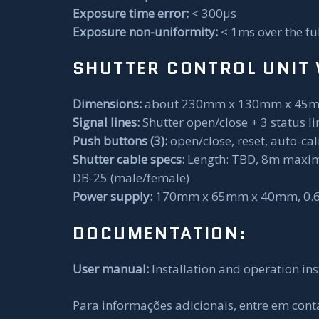
Exposure time error:
< 300µs
Exposure non-uniformity:
< 1ms over the ful
SHUTTER CONTROL UNIT 
Dimensions:
about 230mm x 130mm x 45mm 
Signal lines:
Shutter open/close + 3 status l
Push buttons (3):
open/close, reset, auto-cal
Shutter cable specs:
Length: TBD, 8m maxim
DB-25 (male/female)
Power supply:
170mm x 65mm x 40mm, 0.6
DOCUMENTATION:
User manual:
Installation and operation ins
Para informações adicionais, entre em cont