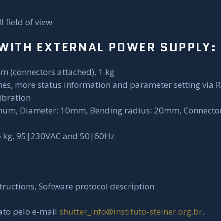
l field of view
WITH EXTERNAL POWER SUPPLY:
(connectors attached), 1 kg
ines, more status information and parameter setting via 
ibration
um, Diameter: 10mm, Bending radius: 20mm, Connector
 kg, 95|230VAC and 50|60Hz
tructions, Software protocol description
ato pelo e-mail
shutter_info@instituto-steiner.org.br
.