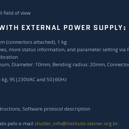
l field of view
WITH EXTERNAL POWER SUPPLY:
(connectors attached), 1 kg
ines, more status information, and parameter setting via
ibration
um, Diameter: 10mm, Bending radius: 20mm, Connector
 kg, 95|230VAC and 50|60Hz
tructions, Software protocol description
ato pelo e-mail
shutter_info@instituto-steiner.org.br
.