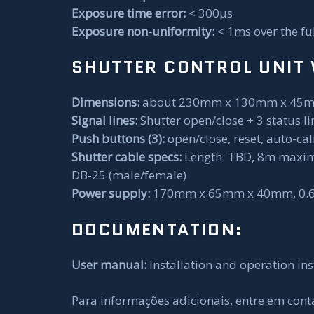
Exposure time error:
< 300µs
Exposure non-uniformity:
< 1ms over the ful
SHUTTER CONTROL UNIT 
Dimensions:
about 230mm x 130mm x 45mm 
Signal lines:
Shutter open/close + 3 status l
Push buttons (3):
open/close, reset, auto-cal
Shutter cable specs:
Length: TBD, 8m maxim
DB-25 (male/female)
Power supply:
170mm x 65mm x 40mm, 0.6
DOCUMENTATION:
User manual:
Installation and operation ins
Para informações adicionais, entre em cont