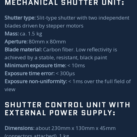
MECHANICAL SHUTTER UNIT:
Shutter type:
Slit-type shutter with two independent
blades driven by stepper motors
Mass:
ca. 1.5 kg
Aperture:
80mm x 80mm
Blade material:
Carbon fiber. Low reflectivity is
achieved by a stable, resistant, black paint
Minimum exposure time:
< 10ms
Exposure time error:
< 300µs
Exposure non-uniformity:
< 1ms over the full field of
view
SHUTTER CONTROL UNIT WITH
EXTERNAL POWER SUPPLY:
Dimensions:
about 230mm x 130mm x 45mm
(connectors attached), 1 kg